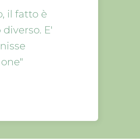
 il fatto è
diverso. E'
nisse
ione"