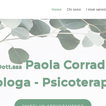
Home
Chi sono
I miei serviz
Paola Corrad
Dott.ssa
ologa - Psicotera
CHIEDI UN APPUNTAMENTO