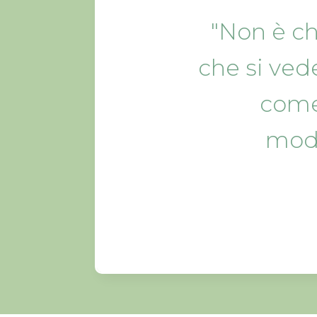
"Non è che
che si ved
come
modi