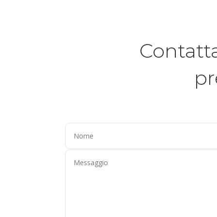
Contatt
p