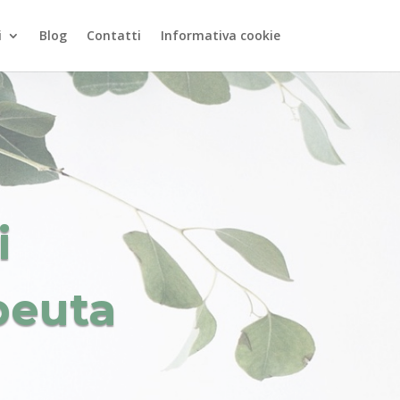
i
Blog
Contatti
Informativa cookie
i
peuta