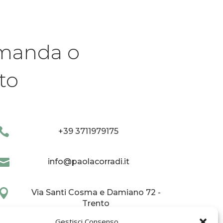
omanda o
to

+39 3711979175

info@paolacorradi.it

Via Santi Cosma e Damiano 72 -
Trento
Gestisci Consenso