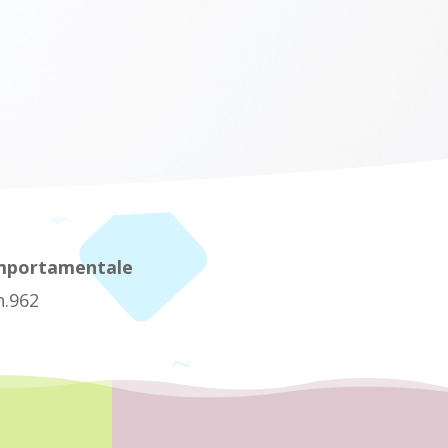
mportamentale
n.962